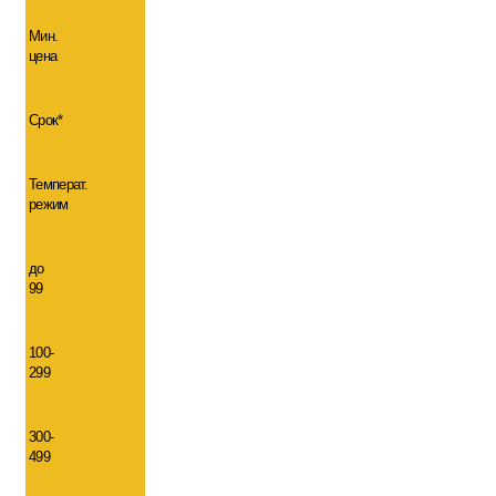
Мин.
цена
Срок*
Температ.
режим
до
99
100-
299
300-
499