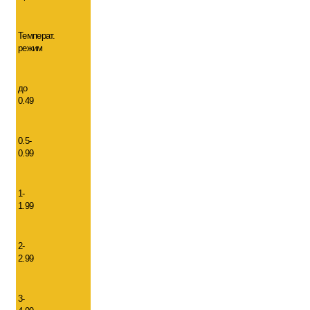
Температ.
режим
до
0.49
0.5-
0.99
1-
1.99
2-
2.99
3-