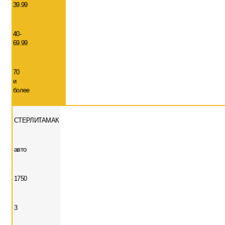
39.99
40-
69.99
70
и
более
СТЕРЛИТАМАК
авто
1750
3