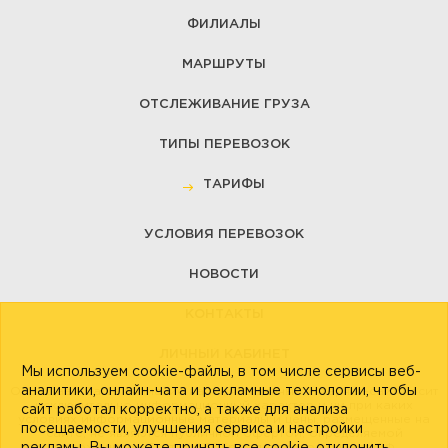
ФИЛИАЛЫ
МАРШРУТЫ
ОТСЛЕЖИВАНИЕ ГРУЗА
ТИПЫ ПЕРЕВОЗОК
ТАРИФЫ
УСЛОВИЯ ПЕРЕВОЗОК
НОВОСТИ
КОНТАКТЫ
ЛИЧНЫЙ КАБИНЕТ
Мы используем cookie-файлы, в том числе сервисы веб-
аналитики, онлайн-чата и рекламные технологии, чтобы
Обращаем Ваше внимание на то, что данный интернет-сайт носит
исключительно информационный характер и ни при каких
сайт работал корректно, а также для анализа
условиях информационные материалы и цены, размещенные на
посещаемости, улучшения сервиса и настройки
сайте, не являются публичной офертой, определяемой
положениями Статьи 437 Гражданского кодекса РФ