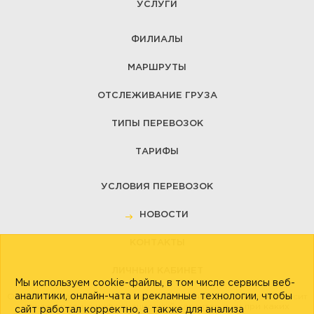
УСЛУГИ
ФИЛИАЛЫ
МАРШРУТЫ
ОТСЛЕЖИВАНИЕ ГРУЗА
ТИПЫ ПЕРЕВОЗОК
ТАРИФЫ
УСЛОВИЯ ПЕРЕВОЗОК
НОВОСТИ
КОНТАКТЫ
ЛИЧНЫЙ КАБИНЕТ
Мы используем cookie-файлы, в том числе сервисы веб-
аналитики, онлайн-чата и рекламные технологии, чтобы
Обращаем Ваше внимание на то, что данный интернет-сайт носит
исключительно информационный характер и ни при каких
сайт работал корректно, а также для анализа